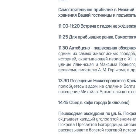
Самостоятельное прибытие в Нижний 
хранения Вашей гостиницы и подъехать 
11:00-11:20 Встреча с гидом на ж/д вокз
11:25 Для прибывших ранее. Самостояте
11.30 Автобусно - пешеходная обзорна
одним из самых живописных городов,
историей, охватывающей период с XIII
улицы Ильинская и Максима Горького
великому писателю А. М. Горькому и д
13.30 Посещение Нижегородского Кре
полюбуетесь видом на слияние Волги 
посещение Михайло-Архангельского со
14.45 Обед в кафе города (включено)
Пешеходная экскурсия по ул. Б. Покро
окутывает каждый уголок этой знамени
Покрова Пресвятой Богородицы, связы
рассказывает о богатой торговой истори