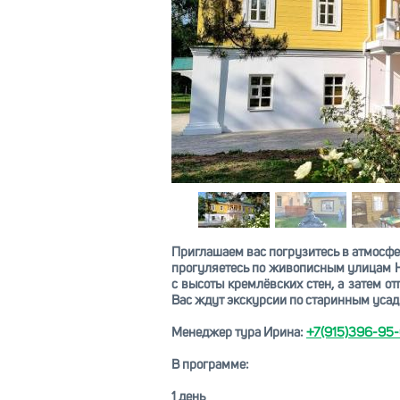
Приглашаем вас погрузитесь в атмосфер
прогуляетесь по живописным улицам Н
с высоты кремлёвских стен, а затем о
Вас ждут экскурсии по старинным усад
Менеджер тура Ирина:
+7(915)396-95
В программе:
1 день