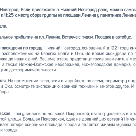
Новгород. Если приезжаете в Нижний Новгород рано, можно самост
к 11:25 к месту сбора группы на площади Ленина у памятника Ленина
але.
льное прибытие на пл. Ленина. Встреча с гидом. Посадка в автобус.
я экскурсия по городу.
Нижний Новгород, основанный в 1221 году к
 расположенных на берегах Волги и Оки. Во время экскурсии по г
 века до наших дней. Вашему взору предстанут такие знаменитые ме
, а также Нижне-Волжская набережная, Нижегородская ярмарка, с
ругие достопримечательности.
мля.
На протяжении экскурсии вы пройдете по всему периметру вну
и Оки, осмотрите экспозицию военной техники и многое другое. 
бора.
вская.
Прогуливаясь по Большой Покровской, вы погружаетесь в атм
той улицы. Большая Покровская, одна из древнейших артерий Нижне
вает четыре основные площади города и является живым музеем п
и города.