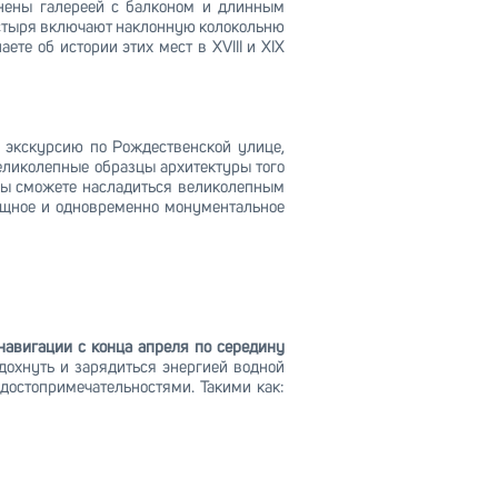
динены галереей с балконом и длинным
настыря включают наклонную колокольню
е об истории этих мест в XVIII и XIX
 экскурсию по Рождественской улице,
великолепные образцы архитектуры того
 вы сможете насладиться великолепным
ящное и одновременно монументальное
 навигации с конца апреля по середину
тдохнуть и зарядиться энергией водной
достопримечательностями. Такими как: