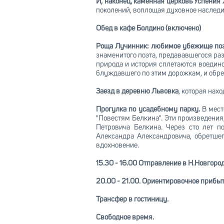
И, наконец, каменная церковь Успения X
поколений, воплощая духовное наследи
Обед в кафе Болдино (включено)
Роща Лучинник: любимое убежище по
знаменитого поэта, предававшегося раз
природа и история сплетаются воедино
блуждавшего по этим дорожкам, и обрес
Заезд в деревню Львовка
, которая нах
Прогулка по усадебному парку.
В мест
"Повестям Белкина". Эти произведения
Петровича Белкина. Через сто лет п
Александра Александровича, обретшег
вдохновение.
15.30 - 16.00 Отправление в Н.Новгород
20.00 - 21.00. Ориентировочное прибыт
Трансфер в гостиницу.
Свободное время.