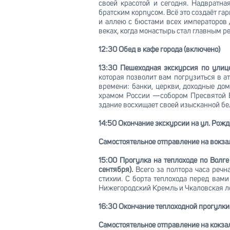
своей красотой и сегодня. Надвратна
братским корпусом. Всё это создаёт г
и аллею с бюстами всех императоров д
веках, когда монастырь стал главным р
12:30 Обед в кафе города (включено)
13:30 Пешеходная экскурсия по улиц
которая позволит вам погрузиться в а
времени: банки, церкви, доходные до
храмом России —собором Пресвятой Б
здание восхищает своей изысканной бе
14:50 Окончание экскурсии на ул. Рожд
Самостоятельное отправление на вокза
15:00 Прогулка на теплоходе по Волге
сентября).
Всего за полтора часа речн
стихии. С борта теплохода перед вам
Нижегородский Кремль и Чкаловская л
16:30 Окончание теплоходной прогулки
Самостоятельное отправление на кокза