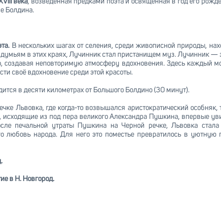
VIII века
, возведённая предками поэта и освящённая в год его рожде
е Болдина.
эта.
В нескольких шагах от селения, среди живописной природы, на
думьям в этих краях, Лучинник стал пристанищем муз. Лучинник — это
, создавая неповторимую атмосферу вдохновения. Здесь каждый мож
ти своё вдохновение среди этой красоты.
одится в десяти километрах от Большого Болдино (30 минут).
ечке Львовка, где когда-то возвышался аристократический особняк, 
, исходящие из под пера великого Александра Пушкина, впервые ув
осле печальной утраты Пушкина на Черной речке, Львовка стала
о любовь народа. Для него это поместье превратилось в уютную г
.
ие в Н. Новгород.