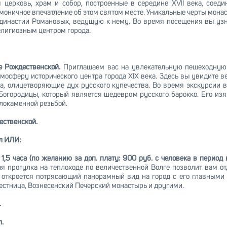
я церковь, храм и собор, построенные в середине XVII века, сое
армоничное впечатление об этом святом месте. Уникальные черты мо
инастии Романовых, ведущую к нему. Во время посещения вы узнает
елигиозным центром города.
е Рождественской.
Приглашаем вас на увлекательную пешеходную
тмосферу исторического центра города XIX века. Здесь вы увидите 
ма, олицетворяющие дух русского купечества. Во время экскурсии
огородицы, который является шедевром русского барокко. Его из
локаменной резьбой.
ественской.
л ИЛИ:
 1,5 часа (по желанию за доп. плату: 900 руб. с человека в период
ая прогулка на теплоходе по величественной Волге позволит вам о
и откроется потрясающий панорамный вид на город с его главными 
естница, Вознесенский Печерский монастырь и другими.
.
л.