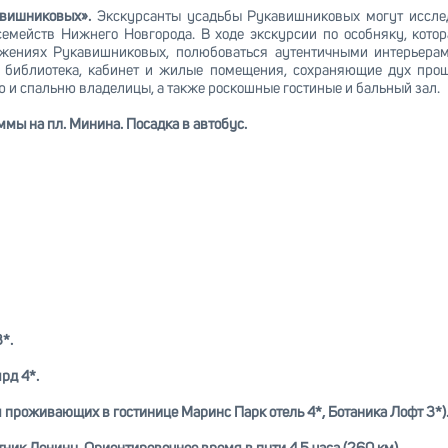
авишниковых».
Экскурсанты усадьбы Рукавишниковых могут исслед
емейств Нижнего Новгорода. В ходе экскурсии по особняку, котор
ижениях Рукавишниковых, полюбоваться аутентичными интерьерам
 библиотека, кабинет и жилые помещения, сохраняющие дух прош
 и спальню владелицы, а также роскошные гостиные и бальный зал.
мы на пл. Минина. Посадка в автобус.
*.
рд 4*.
я проживающих в гостинице Маринс Парк отель 4*, Ботаника Лофт 3*)