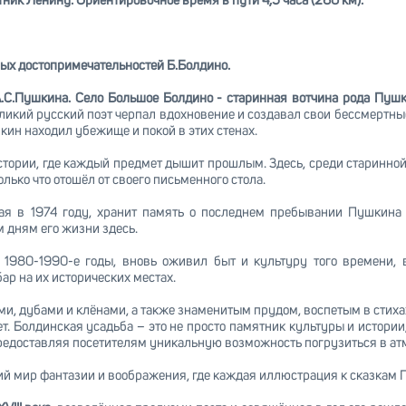
тник Ленину. Ориентировочное время в пути 4,5 часа (260 км).
ых достопримечательностей Б.Болдино.
.С.Пушкина. Село Большое Болдино - старинная вотчина рода Пуш
ликий русский поэт черпал вдохновение и создавал свои бессмертны
шкин находил убежище и покой в этих стенах.
тории, где каждый предмет дышит прошлым. Здесь, среди старинной
олько что отошёл от своего письменного стола.
ая в 1974 году, хранит память о последнем пребывании Пушкина
 дням его жизни здесь.
1980-1990-е годы, вновь оживил быт и культуру того времени, 
р на их исторических местах.
ми, дубами и клёнами, а также знаменитым прудом, воспетым в стиха
т. Болдинская усадьба – это не просто памятник культуры и истории,
едоставляя посетителям уникальную возможность погрузиться в атм
ий мир фантазии и воображения, где каждая иллюстрация к сказкам 