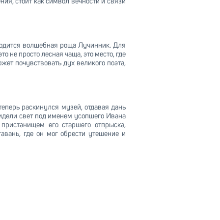
ния, стоит как символ вечности и связи
ходится волшебная роща Лучинник. Для
 не просто лесная чаща, это место, где
ет почувствовать дух великого поэта,
теперь раскинулся музей, отдавая дань
идели свет под именем усопшего Ивана
 пристанищем его старшего отпрыска,
авань, где он мог обрести утешение и