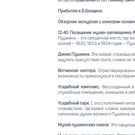
07.30 Отправление от пл. Ленина, памя
Прибытие в Б.Болдино.
Обзорная экскурсия с осмотром основн
12.40 Посещение музея-заповедника А
Пушкина – это священное место, где ве
осеней – 1830, 1833 и 1834 годов – Пу
Домик Пушкина.
Это живая страница ис
ощутить присутствие поэта, словно он т
Вотчинная контора.
Отреставрированн
возможность прикоснуться к последним
Усадебный комплекс.
Воссозданный в 
служебные помещения, конюшню и амба
Усадебный парк.
С его столетними липа
спокойствия, где время словно замирае
наполнены духом великого Пушкина, пр
Музей пушкинских сказок
. Это чарующ