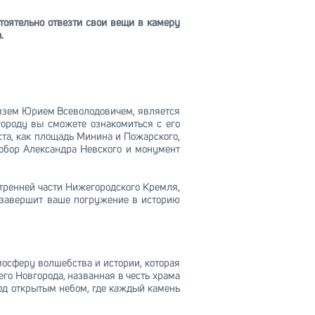
оятельно отвезти свои вещи в камеру
.
нязем Юрием Всеволодовичем, является
ороду вы сможете ознакомиться с его
ста, как площадь Минина и Пожарского,
обор Александра Невского и монумент
тренней части Нижегородского Кремля,
И завершит ваше погружение в историю
осферу волшебства и истории, которая
го Новгорода, названная в честь храма
од открытым небом, где каждый камень