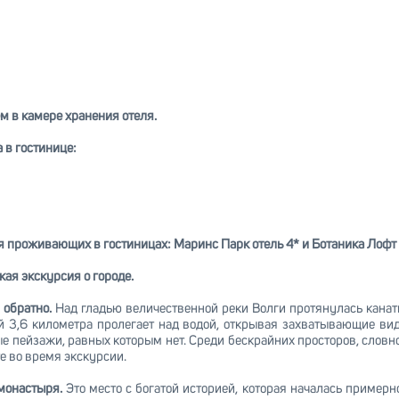
 в камере хранения отеля.
 в гостинице:
я проживающих в гостиницах: Маринс Парк отель 4* и Ботаника Лофт 
кая экскурсия о городе.
 обратно.
Над гладью величественной реки Волги протянулась канат
 3,6 километра пролегает над водой, открывая захватывающие вид
 пейзажи, равных которым нет. Среди бескрайних просторов, словн
е во время экскурсии.
 монастыря.
Это место с богатой историей, которая началась примерн